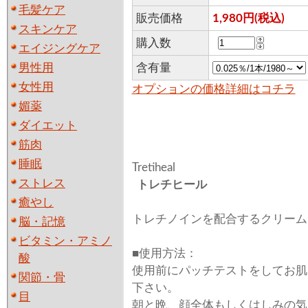
毛髪ケア
販売価格
1,980円(税込)
スキンケア
購入数
エイジングケア
男性用
含有量
女性用
オプションの価格詳細はコチラ
媚薬
ダイエット
筋肉
睡眠
Tretiheal
ストレス
トレチヒール
癒やし
トレチノインを配合するクリーム
脳・記憶
ビタミン・アミノ
■使用方法：
酸
使用前にパッチテストをしてお肌
関節・骨
下さい。
目
朝と晩、顔全体もしくはしみの気