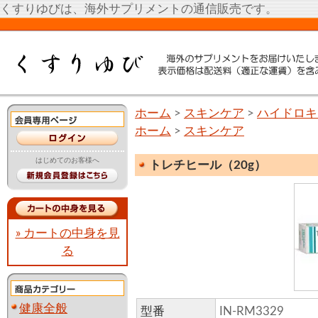
くすりゆびは、海外サプリメントの通信販売です。
ホーム
>
スキンケア
>
ハイドロキ
ホーム
>
スキンケア
はじめてのお客様へ
トレチヒール（20g）
» カートの中身を見
る
健康全般
型番
IN-RM3329