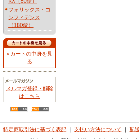
RX（60錠）
フォリックス・コ
ンフィデンス
（180錠）
» カートの中身を見
る
メルマガ登録・解除
はこちら
特定商取引法に基づく表記
｜
支払い方法について
｜
配