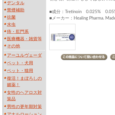
デンタル
禁煙補助
■成分：Tretinoin 0.025% 0.05
抗菌
■メーカー：Healing Pharma. Made i
水虫
痔・肛門系
医療機器・雑貨等
その他
アーユルヴェーダ
ペット・犬用
ペット・猫用
復活！まぼろしの
媚薬！
女性のヘアロス対
策品
男性の更年期対策
アナルローション