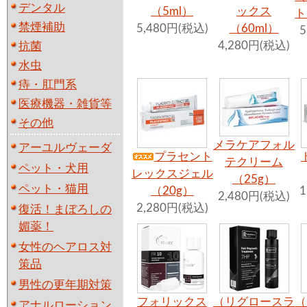
デンタル
（5ml）
ックス
ト
禁煙補助
5,480円(税込)
（60ml）
5
4,280円(税込)
抗菌
水虫
痔・肛門系
医療機器・雑貨等
その他
メラケアフォル
アーユルヴェーダ
プラセント
テクリーム
ペット・犬用
レックスジェル
（25g）
ペット・猫用
（20g）
1
2,480円(税込)
2,280円(税込)
復活！まぼろしの
媚薬！
女性のヘアロス対
策品
男性の更年期対策
フォリックス
（リグロースラ
（
アナルローション