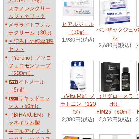
ム20％（15g）
スキノレンクリー
ムジェネリック
ヒアルジェル
メラライトフォル
ベンザックジェ
V
（30g）
テクリーム（30g）
ル
1,980円(税込)
まぼろしの媚薬3種
2,680円(税込)
7
セット
（Yoruno）アソコ
フェロモンソープ
（200ml）
イトメール
（5ml）
（VitalMe）メ
（リグロースラ
（
リキッドエッ
ラトニン（120
ボ）
クス（60ml）
錠）
FIN25（60ml）
（BIHAKUEN）ト
2,380円(税込)
3,350円(税込)
3
ラネキサム酸
モデルアイズ・ト