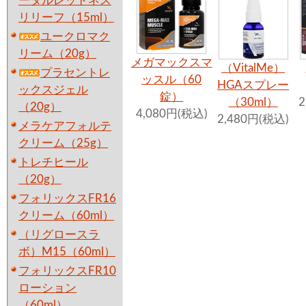
ータルレッドネス
リリーフ（15ml）
ユークロマク
リーム（20g）
メガマックスマ
（VitalMe）
プラセントレ
ッスル（60
HGAスプレー
ックスジェル
錠）
（30ml）
2
（20g）
4,080円(税込)
2,480円(税込)
メラケアフォルテ
クリーム（25g）
トレチヒール
（20g）
フォリックスFR16
クリーム（60ml）
（リグロースラ
ボ）M15（60ml）
フォリックスFR10
ローション
（60ml）