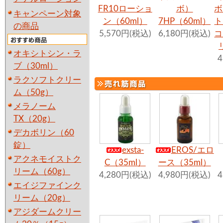
FR10ローショ
ボ）
ボ
キャンペーン対象
ン（60ml）
7HP（60ml）
ト
の商品
5,570円(税込)
6,180円(税込)
コ
オキシトシン・ラ
4
ブ（30ml）
ラクソフトクリー
ム（50g）
メラノーム
TX（20g）
デカボリン（60
錠）
exsta-
EROS/エロ
アクネモイストク
C（35ml）
ース（35ml）
リーム（60g）
4,280円(税込)
4,980円(税込)
4
エイジファインク
リーム（20g）
アジダームクリー