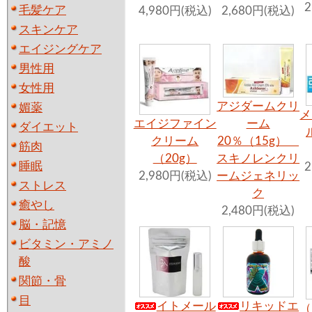
2
毛髪ケア
4,980円(税込)
2,680円(税込)
スキンケア
エイジングケア
男性用
女性用
アジダームクリ
媚薬
メ
エイジファイン
ーム
ダイエット
クリーム
20％（15g）
筋肉
（20g）
スキノレンクリ
睡眠
2
2,980円(税込)
ームジェネリッ
ストレス
ク
癒やし
2,480円(税込)
脳・記憶
ビタミン・アミノ
酸
関節・骨
目
イトメール
リキッドエ
（