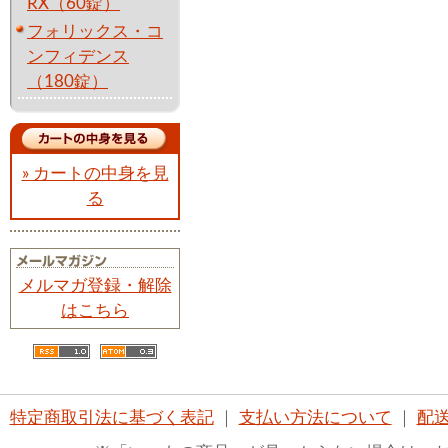
RX（60錠）
フォリックス・コ
ンフィデンス
（180錠）
» カートの中身を見
る
メルマガ登録・解除
はこちら
特定商取引法に基づく表記
｜
支払い方法について
｜
配