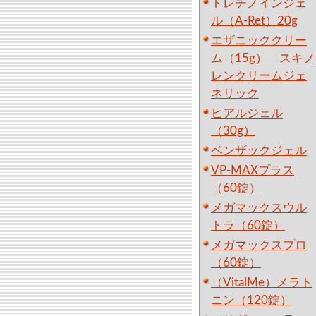
トレチノインジェ
ル（A-Ret）20g
エザニッククリー
ム（15g） スキノ
レンクリームジェ
ネリック
ヒアルジェル
（30g）
ベンザックジェル
VP-MAXプラス
（60錠）
メガマックスウル
トラ（60錠）
メガマックスプロ
（60錠）
（VitalMe）メラト
ニン（120錠）