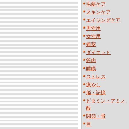
毛髪ケア
スキンケア
エイジングケア
男性用
女性用
媚薬
ダイエット
筋肉
睡眠
ストレス
癒やし
脳・記憶
ビタミン・アミノ
酸
関節・骨
目