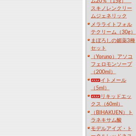
ム20％（15g）
スキノレンクリー
ムジェネリック
メラライトフォル
テクリーム（30g）
まぼろしの媚薬3種
セット
（Yoruno）アソコ
フェロモンソープ
（200ml）
イトメール
（5ml）
リキッドエッ
クス（60ml）
（BIHAKUEN）ト
ラネキサム酸
モデルアイズ・ト