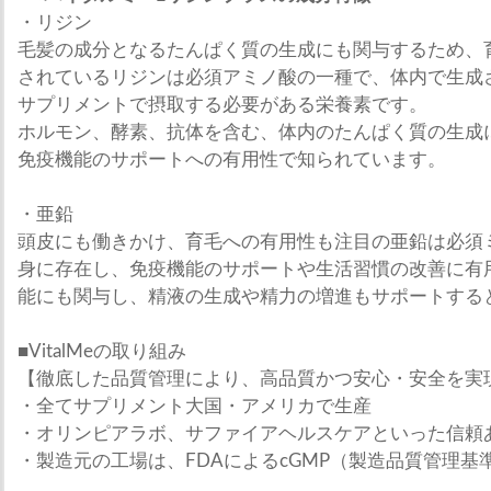
・リジン
毛髪の成分となるたんぱく質の生成にも関与するため、
されているリジンは必須アミノ酸の一種で、体内で生成
サプリメントで摂取する必要がある栄養素です。
ホルモン、酵素、抗体を含む、体内のたんぱく質の生成
免疫機能のサポートへの有用性で知られています。
・亜鉛
頭皮にも働きかけ、育毛への有用性も注目の亜鉛は必須
身に存在し、免疫機能のサポートや生活習慣の改善に有
能にも関与し、精液の生成や精力の増進もサポートする
■VitalMeの取り組み
【徹底した品質管理により、高品質かつ安心・安全を実
・全てサプリメント大国・アメリカで生産
・オリンピアラボ、サファイアヘルスケアといった信頼
・製造元の工場は、FDAによるcGMP（製造品質管理基