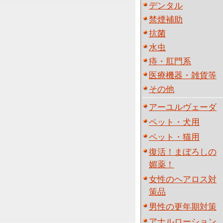
デンタル
禁煙補助
抗菌
水虫
痔・肛門系
医療機器・雑貨等
その他
アーユルヴェーダ
ペット・犬用
ペット・猫用
復活！まぼろしの
媚薬！
女性のヘアロス対
策品
男性の更年期対策
アナルローション