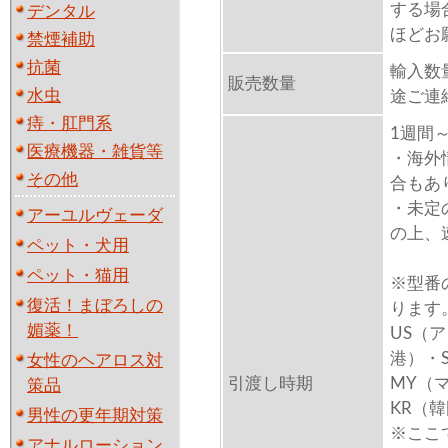
する場
デンタル
ほどお
禁煙補助
抗菌
輸入数
販売数量
水虫
途ご連
痔・肛門系
1週間
医療機器・雑貨等
・海外
その他
合もあ
・未定
アーユルヴェーダ
の上、
ペット・犬用
ペット・猫用
※型番
復活！まぼろしの
ります
媚薬！
US（
港）・
女性のヘアロス対
引渡し時期
MY（
策品
KR（
男性の更年期対策
※ここ
アナルローション