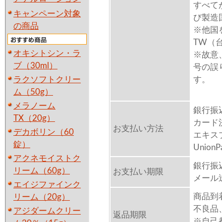
すべて
キャンペーン対象
び製造
の商品
※他国
TW（
オキシトシン・ラ
※故意
ブ（30ml）
号の誤
ラクソフトクリー
す。
ム（50g）
メラノーム
銀行振
TX（20g）
カード決
お支払い方法
デカボリン（60
エキスプレ
錠）
Unio
アクネモイストク
銀行振
リーム（60g）
お支払い期限
メール
エイジファインク
商品到
リーム（20g）
不良品
アジダームクリー
返品期限
※自己