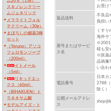
ム20％（15g）
お受け
スキノレンクリー
ムジェネリック
不良品
返品送料
メラライトフォル
負担い
テクリーム（30g）
くすりゆび
まぼろしの媚薬3種
海外サ
セット
※20
屋号またはサービ
（Yoruno）アソコ
様も安
ス名
フェロモンソープ
※医薬
（200ml）
品画像
イトメール
い合わ
（5ml）
日本カス
リキッドエッ
電話番号
2788（
クス（60ml）
除く）
（BIHAKUEN）ト
ラネキサム酸
公開メールアドレ
shop@k
ス
モデルアイズ・ト