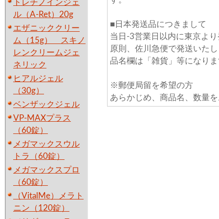
トレチノインジェ
ル（A-Ret）20g
■日本発送品につきまして
エザニッククリー
当日-3営業日以内に東京よ
ム（15g） スキノ
原則、佐川急便で発送いたし
レンクリームジェ
品名欄は「雑貨」等になりま
ネリック
ヒアルジェル
※郵便局留を希望の方
（30g）
あらかじめ、商品名、数量を
ベンザックジェル
VP-MAXプラス
（60錠）
メガマックスウル
トラ（60錠）
メガマックスプロ
（60錠）
（VitalMe）メラト
ニン（120錠）