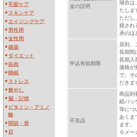
場合は
毛髪ケア
金の説明
たしま
スキンケア
ただし
エイジングケア
税され
男性用
承のほ
女性用
原則、
媚薬
長期間
ダイエット
長期入
申込有効期限
筋肉
価格が
睡眠
で、そ
ストレス
だきま
癒やし
商品到
脳・記憶
紙パッ
ビタミン・アミノ
等につ
酸
あくま
不良品
関節・骨
ます。
目
※メー