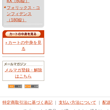
RX（60錠）
フォリックス・コ
ンフィデンス
（180錠）
» カートの中身を見
る
メルマガ登録・解除
はこちら
特定商取引法に基づく表記
｜
支払い方法について
｜
配