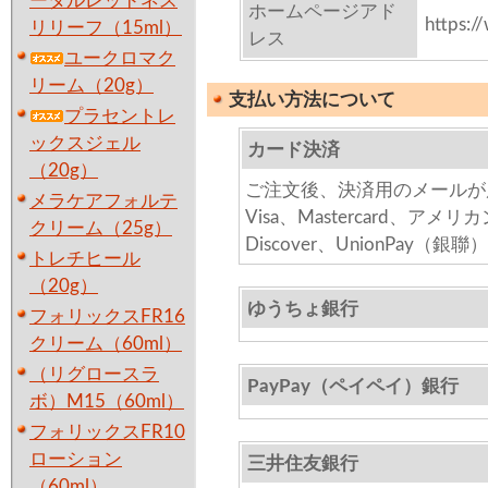
ータルレッドネス
ホームページアド
https:/
リリーフ（15ml）
レス
ユークロマク
リーム（20g）
支払い方法について
プラセントレ
ックスジェル
カード決済
（20g）
ご注文後、決済用のメールが
メラケアフォルテ
Visa、Mastercard、アメリ
クリーム（25g）
Discover、UnionPay（銀聯）
トレチヒール
（20g）
ゆうちょ銀行
フォリックスFR16
クリーム（60ml）
（リグロースラ
PayPay（ペイペイ）銀行
ボ）M15（60ml）
フォリックスFR10
ローション
三井住友銀行
（60ml）