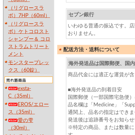
（リグロースラ
セブン銀行
ボ）7HP（60ml）
（リグロースラ
いわゆる普通の振込です。店
ボ）ケトコロスト
おりません。
シャンプー＆ コロ
ストラムトリート
配送方法・送料について
メント
モンスタープレッ
海外発送品は国際郵便、国内
クス（60錠）
商品代金には適正な運賃が含
exsta-
■海外発送品の到着目安
C（35ml）
国際郵便（一部国際宅急便）
EROS/エロー
品名欄は「Medicine」「Su
ス（35ml）
通関上、品名の指定はできま
発送後は追跡番号をお知らせ
愛の雫
※特定の商品、または数量に
（30ml）
す。