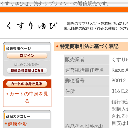
くすりゆびは、海外サプリメントの通信販売です。
特定商取引法に基づく表記
販売業者
くすり
はじめてのお客様へ
運営統括責任者名
Kazuo 
郵便番号
90012
住所
316 E.2
» カートの中身を見
る
銀行振
※購入
される
目安は
健康全般
商品代金以外の料