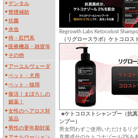
デンタル
禁煙補助
抗菌
水虫
Regrowth Labs Ketocolost Shamp
痔・肛門系
（リグロースラボ）ケトコロス
医療機器・雑貨等
その他
アーユルヴェーダ
ペット・犬用
ペット・猫用
復活！まぼろしの
媚薬！
女性のヘアロス対
■ケトコロストシャンプー（抗真
策品
ンプー）
男性の更年期対策
男女問わずご使用いただけるリグ
真菌成分のケトコナゾール2%を
アナルローション