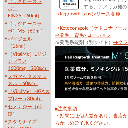
（リグロースラ
する、アメリカ発の
ボ）
→Regrowth Labsシリーズ各種
FIN25（60ml）
（リグロースラ
→Ketoconazole（ケトコナゾー
ボ）M5（60ml）
→発毛・育毛>ローション
バイジェル
※発毛系錠剤（別サイト）
→クラ
（15ml）
（VitalMe）Lリジ
ンプラス
1600mg（300錠）
メガマックスマッ
スル（60錠）
（VitalMe）HGAス
プレー（30ml）
セメナジー（60
■注意事項
錠）
・効果には個人差があり、当店が
スタミナイズ
らかじめご了承ください。