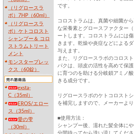
です。
（リグロースラ
ボ）7HP（60ml）
コロストラムは、真菌や細菌から
（リグロースラ
な栄養素とグロースファクター（
ボ）ケトコロスト
ートします。コロストラムには傷
シャンプー＆ コロ
きます。乾燥や炎症などによるダ
ストラムトリート
与えます。
メント
また、リグロースラボのコロスト
モンスタープレッ
パクは、頭皮の活性を高めて保護
クス（60錠）
に育つのを助ける分岐鎖アミノ酸
きる成分です。
exsta-
C（35ml）
リグロースラボのケトコロストシ
を補完しますので、メーカーより
EROS/エロー
ス（35ml）
■使用方法：
愛の雫
シャンプー後、濡れた髪全体にや
（30ml）
分間待ってから洗い流してくださ