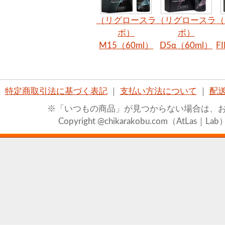
（リグロースラ
（リグロースラ
（
ボ）
ボ）
M15（60ml）
D5α（60ml）
F
特定商取引法に基づく表記
｜
支払い方法について
｜
配
※「いつもの商品」が見つからない場合は、
Copyright @chikarakobu.com（AtLas｜Lab）20