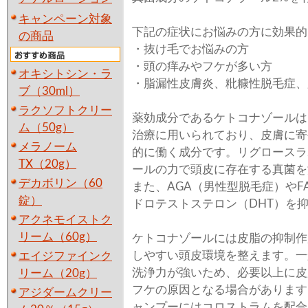
キャンペーン対象
下記の症状にお悩みの方に効果的
の商品
・抜け毛でお悩みの方
・頭の痒みやフケが多い方
オキシトシン・ラ
・脂漏性皮膚炎、粃糠性脱毛症、
ブ（30ml）
ラクソフトクリー
薬効成分であるケトコナゾールは
ム（50g）
治療に用いられており、皮膚に寄
メラノーム
的に働く成分です。リグロースラ
TX（20g）
ールの力で頭皮に存在する真菌を
デカボリン（60
また、AGA（男性型脱毛症）やF
錠）
ドロテストステロン（DHT）を
アクネモイストク
リーム（60g）
ケトコナゾールには皮脂の抑制作
しやすい頭皮環境を整えます。一
エイジファインク
洗浄力が強いため、必要以上に皮
リーム（20g）
フケの原因となる場合があります
アジダームクリー
ャンプーにはコロストラムを配合