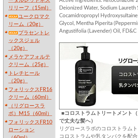
ータルレッドネス
Active Ingredients: Ketoconazole 
リリーフ（15ml）
Deionized Water, Sodium Laureth 
Cocamidropropyl Hydroxysultaine, 
ユークロマク
Glycol, Mentha Piperita (Peppermin
リーム（20g）
Angustifolia (Lavender) Oil, FD&
プラセントレ
ックスジェル
（20g）
メラケアフォルテ
クリーム（25g）
トレチヒール
（20g）
フォリックスFR16
クリーム（60ml）
（リグロースラ
■コロストラムトリートメント
ボ）M15（60ml）
で丈夫な髪へ）
フォリックスFR10
リグロースラボのコロストラムト
ローション
コロストラムや乳タンパクを配合
（60ml）