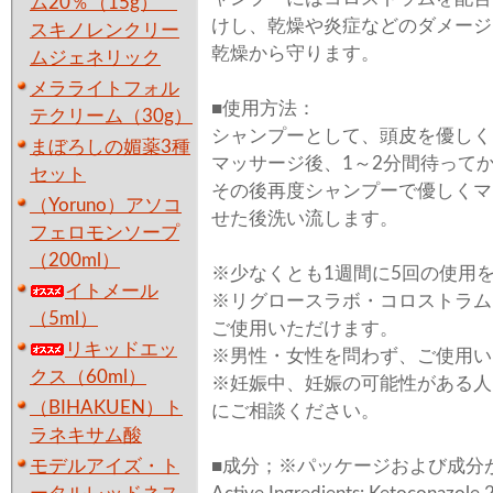
ム20％（15g）
けし、乾燥や炎症などのダメージ
スキノレンクリー
乾燥から守ります。
ムジェネリック
メラライトフォル
■使用方法：
テクリーム（30g）
シャンプーとして、頭皮を優しく
まぼろしの媚薬3種
マッサージ後、1～2分間待って
セット
その後再度シャンプーで優しくマ
（Yoruno）アソコ
せた後洗い流します。
フェロモンソープ
（200ml）
※少なくとも1週間に5回の使用
イトメール
※リグロースラボ・コロストラム
（5ml）
ご使用いただけます。
リキッドエッ
※男性・女性を問わず、ご使用い
クス（60ml）
※妊娠中、妊娠の可能性がある人
（BIHAKUEN）ト
にご相談ください。
ラネキサム酸
モデルアイズ・ト
■成分；※パッケージおよび成分が変