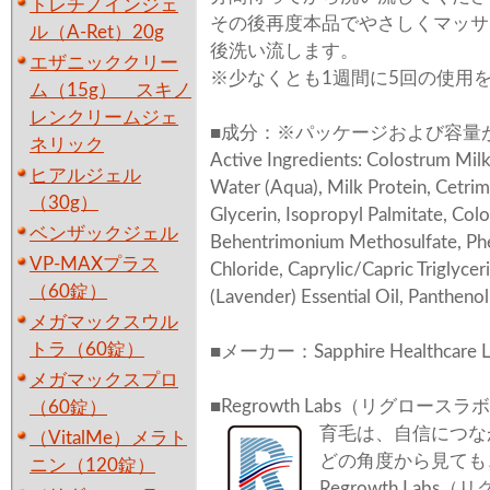
トレチノインジェ
その後再度本品でやさしくマッサ
ル（A-Ret）20g
後洗い流します。
エザニッククリー
※少なくとも1週間に5回の使用
ム（15g） スキノ
レンクリームジェ
■成分：※パッケージおよび容量が変
ネリック
Active Ingredients: Colostrum Milk
ヒアルジェル
Water (Aqua), Milk Protein, Cetri
（30g）
Glycerin, Isopropyl Palmitate, Colo
ベンザックジェル
Behentrimonium Methosulfate, Ph
VP-MAXプラス
Chloride, Caprylic/Capric Triglyce
（60錠）
(Lavender) Essential Oil, Panthenol 
メガマックスウル
トラ（60錠）
■メーカー：Sapphire Healthcare 
メガマックスプロ
■Regrowth Labs（リグロー
（60錠）
育毛は、自信につな
（VitalMe）メラト
どの角度から見ても
ニン（120錠）
Regrowth La