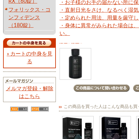
RX（60錠）
・お子様のお手の届かない所に保
フォリックス・コ
・直射日光をさけ、なるべく湿気
ンフィデンス
・定められた用法、用量を厳守し
（180錠）
・身体に異常がみられた場合は、
い。
発毛,育毛
» カートの中身を見
る
メルマガ登録・解除
はこちら
この商品を買った人はこんな商品も買