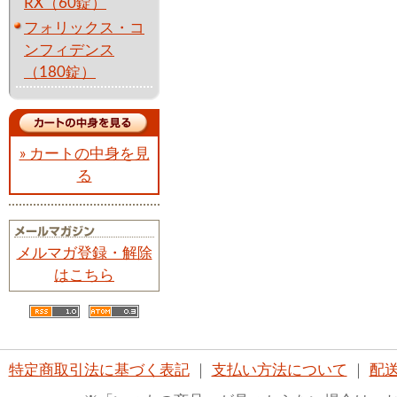
RX（60錠）
フォリックス・コ
ンフィデンス
（180錠）
» カートの中身を見
る
メルマガ登録・解除
はこちら
特定商取引法に基づく表記
｜
支払い方法について
｜
配