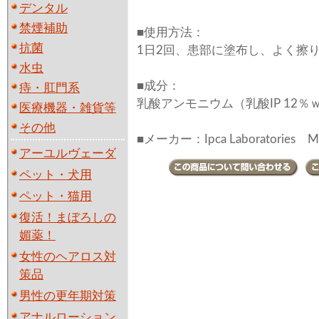
デンタル
禁煙補助
■使用方法：
抗菌
1日2回、患部に塗布し、よく擦
水虫
■成分：
痔・肛門系
乳酸アンモニウム（乳酸IP 12％
医療機器・雑貨等
その他
■メーカー：Ipca Laboratories Mad
アーユルヴェーダ
ペット・犬用
ペット・猫用
復活！まぼろしの
媚薬！
女性のヘアロス対
策品
男性の更年期対策
アナルローション