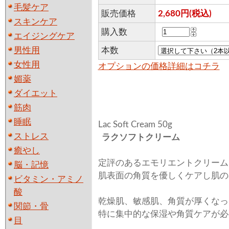
毛髪ケア
販売価格
2,680円(税込)
スキンケア
購入数
エイジングケア
男性用
本数
女性用
オプションの価格詳細はコチラ
媚薬
ダイエット
筋肉
睡眠
Lac Soft Cream 50g
ストレス
ラクソフトクリーム
癒やし
定評のあるエモリエントクリーム
脳・記憶
肌表面の角質を優しくケアし肌の
ビタミン・アミノ
酸
乾燥肌、敏感肌、角質が厚くなっ
関節・骨
特に集中的な保湿や角質ケアが必
目