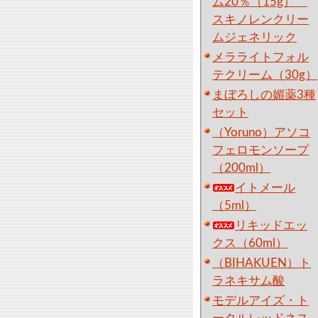
ム20％（15g）
スキノレンクリー
ムジェネリック
メラライトフォル
テクリーム（30g）
まぼろしの媚薬3種
セット
（Yoruno）アソコ
フェロモンソープ
（200ml）
イトメール
（5ml）
リキッドエッ
クス（60ml）
（BIHAKUEN）ト
ラネキサム酸
モデルアイズ・ト