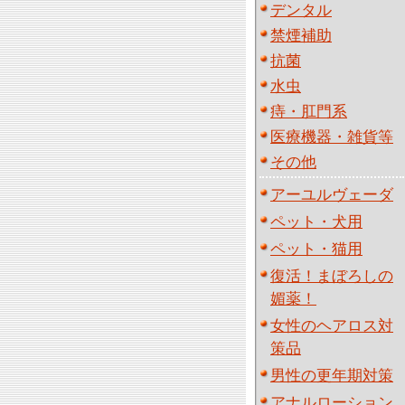
デンタル
禁煙補助
抗菌
水虫
痔・肛門系
医療機器・雑貨等
その他
アーユルヴェーダ
ペット・犬用
ペット・猫用
復活！まぼろしの
媚薬！
女性のヘアロス対
策品
男性の更年期対策
アナルローション