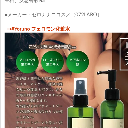
香料、安息香酸Na
■メーカー：ゼロナナニコスメ（072LABO）
→#Yoruno フェロモン化粧水