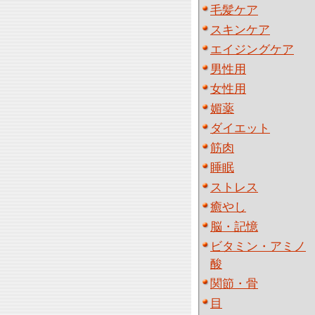
毛髪ケア
スキンケア
エイジングケア
男性用
女性用
媚薬
ダイエット
筋肉
睡眠
ストレス
癒やし
脳・記憶
ビタミン・アミノ
酸
関節・骨
目