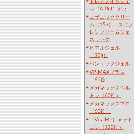
トレチノインジェ
ル（A-Ret）20g
エザニッククリー
ム（15g） スキノ
レンクリームジェ
ネリック
ヒアルジェル
（30g）
ベンザックジェル
VP-MAXプラス
（60錠）
メガマックスウル
トラ（60錠）
メガマックスプロ
（60錠）
（VitalMe）メラト
ニン（120錠）