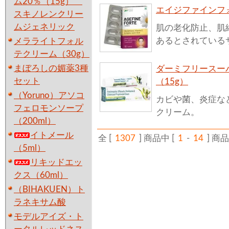
ム20％（15g）
エイジファインフ
スキノレンクリー
ムジェネリック
肌の老化防止、肌
あるとされている
メラライトフォル
テクリーム（30g）
まぼろしの媚薬3種
ダーミフリースー
セット
（15g）
（Yoruno）アソコ
カビや菌、炎症な
フェロモンソープ
クリーム。
（200ml）
イトメール
全 [
1307
] 商品中 [
1
-
14
] 
（5ml）
リキッドエッ
クス（60ml）
（BIHAKUEN）ト
ラネキサム酸
モデルアイズ・ト