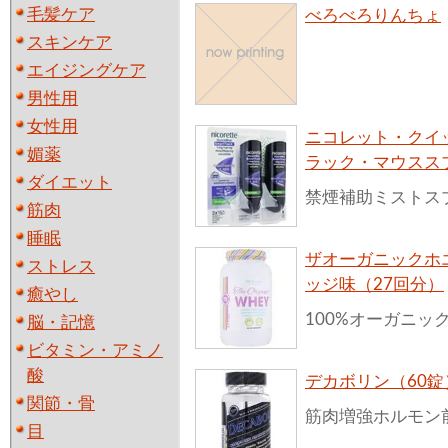
毛髪ケア
べろべろりんちょ
スキンケア
エイジングケア
男性用
女性用
ニコレット・クイ
媚薬
ラック・マウススプ
ダイエット
禁煙補助ミストス
筋肉
睡眠
ザオーガニックホ
ストレス
ッジ味（27回分）
癒やし
100%オーガニ
脳・記憶
ビタミン・アミノ
酸
デカボリン（60錠
関節・骨
筋肉増強ホルモン
目