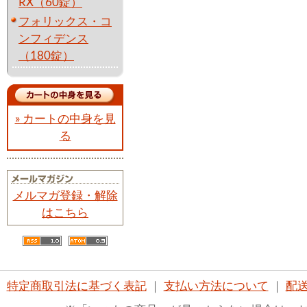
RX（60錠）
フォリックス・コ
ンフィデンス
（180錠）
» カートの中身を見
る
メルマガ登録・解除
はこちら
特定商取引法に基づく表記
｜
支払い方法について
｜
配