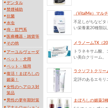
デンタル
禁煙補助
（VitalMe）マ
抗菌
不足しがちなビタ
水虫
い栄養素20種類
痔・肛門系
医療機器・雑貨等
メラノームTX（20
その他
トラネキサム酸、
アーユルヴェーダ
い美白クリーム。
ペット・犬用
ペット・猫用
ラクソフトクリーム
復活！まぼろしの
定評のあるエモリ
媚薬！
女性のヘアロス対
策品
男性の更年期対策
まぼろしの媚薬3
アナルローション