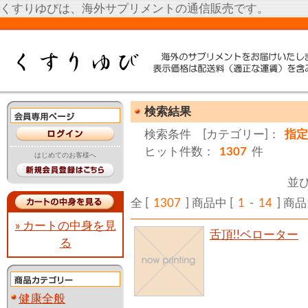
くすりゆびは、海外サプリメントの通信販売です。
検索結果
検索条件 [カテゴリー]：
指定
ヒット件数：
1307
件
はじめてのお客様へ
並
全 [
1307
] 商品中 [
1
-
14
] 
» カートの中身を見
舌頂!!ベローター
る
健康全般