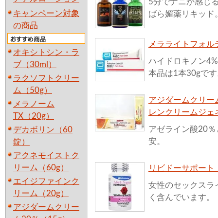
5分でナニか感じ
キャンペーン対象
ばら媚薬リキッド
の商品
メラライトフォルテ
オキシトシン・ラ
ハイドロキノン4%
ブ（30ml）
本品は1本30gで
ラクソフトクリー
ム（50g）
アジダームクリーム
メラノーム
レンクリームジェ
TX（20g）
アゼライン酸20
デカボリン（60
安。
錠）
アクネモイストク
リーム（60g）
リビドーサポート
エイジファインク
女性のセックスラ
リーム（20g）
く含んでいます。
アジダームクリー