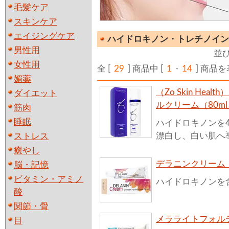
毛髪ケア
スキンケア
エイジングケア
ハイドロキノン・トレチノイン
男性用
並
女性用
全 [
29
] 商品中 [
1
-
14
] 商品
媚薬
（Zo Skin He
ダイエット
ルクリーム（80ml
筋肉
睡眠
ハイドロキノンを
漂白し、白い肌へ
ストレス
癒やし
デラニンクリーム（
脳・記憶
ビタミン・アミノ
ハイドロキノンを
酸
関節・骨
メラライトフォルテ
目