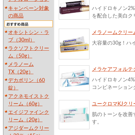
キャンペーン対象
ハイドロキノン2%に
の商品
を配合した美白ク
オキシトシン・ラ
メラノームクリーム
ブ（30ml）
大容量の30g！ハ
ラクソフトクリー
ム（50g）
メラノーム
メラケアフォルテク
TX（20g）
ハイドロキノン4%
デカボリン（60
コンビネーション
錠）
アクネモイストク
リーム（60g）
ユークロマKJクリ
エイジファインク
肌のトーンを改善
リーム（20g）
す。
アジダームクリー