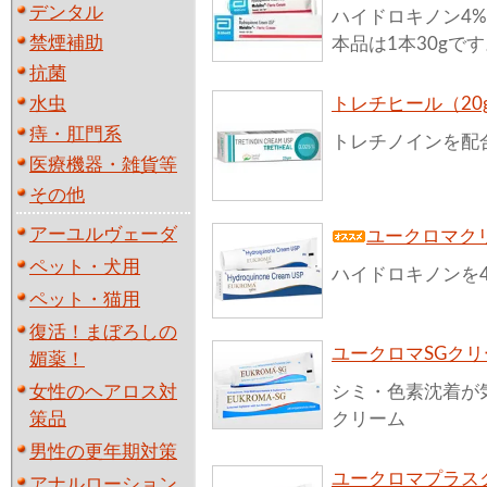
デンタル
ハイドロキノン4%
禁煙補助
本品は1本30gで
抗菌
水虫
トレチヒール（20
痔・肛門系
トレチノインを配
医療機器・雑貨等
その他
アーユルヴェーダ
ユークロマクリ
ペット・犬用
ハイドロキノンを
ペット・猫用
復活！まぼろしの
ユークロマSGクリ
媚薬！
女性のヘアロス対
シミ・色素沈着が
策品
クリーム
男性の更年期対策
ユークロマプラスク
アナルローション