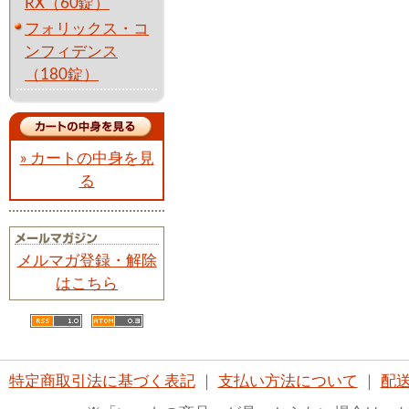
RX（60錠）
フォリックス・コ
ンフィデンス
（180錠）
» カートの中身を見
る
メルマガ登録・解除
はこちら
特定商取引法に基づく表記
｜
支払い方法について
｜
配