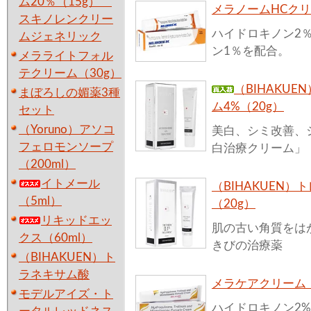
ム20％（15g）
メラノームHCクリ
スキノレンクリー
ハイドロキノン2％
ムジェネリック
ン1％を配合。
メラライトフォル
テクリーム（30g）
（BIHAKU
まぼろしの媚薬3種
ム4%（20g）
セット
（Yoruno）アソコ
美白、シミ改善、
フェロモンソープ
白治療クリーム」
（200ml）
イトメール
（BIHAKUEN
（5ml）
（20g）
リキッドエッ
肌の古い角質をは
クス（60ml）
きびの治療薬
（BIHAKUEN）ト
ラネキサム酸
メラケアクリーム（
モデルアイズ・ト
ハイドロキノン2%