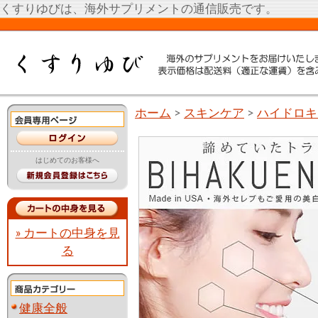
くすりゆびは、海外サプリメントの通信販売です。
ホーム
>
スキンケア
>
ハイドロキ
はじめてのお客様へ
» カートの中身を見
る
健康全般