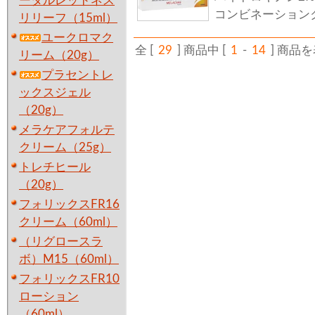
ータルレッドネス
コンビネーション
リリーフ（15ml）
ユークロマク
全 [
29
] 商品中 [
1
-
14
] 商品
リーム（20g）
プラセントレ
ックスジェル
（20g）
メラケアフォルテ
クリーム（25g）
トレチヒール
（20g）
フォリックスFR16
クリーム（60ml）
（リグロースラ
ボ）M15（60ml）
フォリックスFR10
ローション
（60ml）