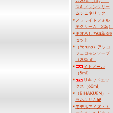
ム20％（15g）
スキノレンクリー
ムジェネリック
メラライトフォル
テクリーム（30g）
まぼろしの媚薬3種
セット
（Yoruno）アソコ
フェロモンソープ
（200ml）
イトメール
（5ml）
リキッドエッ
クス（60ml）
（BIHAKUEN）ト
ラネキサム酸
モデルアイズ・ト