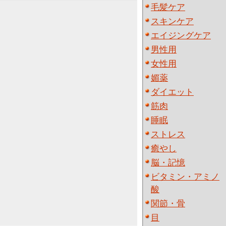
毛髪ケア
スキンケア
エイジングケア
男性用
女性用
媚薬
ダイエット
筋肉
睡眠
ストレス
癒やし
脳・記憶
ビタミン・アミノ
酸
関節・骨
目