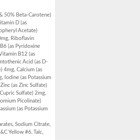
e & 50% Beta-Carotene)
itamin D (as
opheryl Acetate)
0mg, Riboflavin
B6 (as Pyridoxine
Vitamin B12 (as
tothenic Acid (as D-
e) 4mg, Calcium (as
, Iodine (as Potassium
nc (as Zinc Sulfate)
Cupric Sulfate) 2mg,
omium Picolinate)
ssium (as Potassium
rates, Sodium Citrate,
&C Yellow #6, Talc,