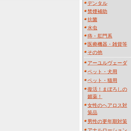
デンタル
禁煙補助
抗菌
水虫
痔・肛門系
医療機器・雑貨等
その他
アーユルヴェーダ
ペット・犬用
ペット・猫用
復活！まぼろしの
媚薬！
女性のヘアロス対
策品
男性の更年期対策
アナルローション