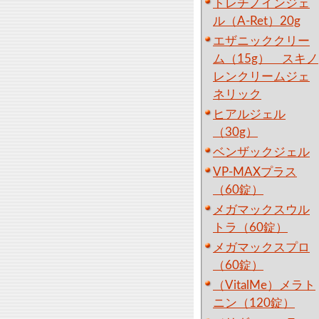
トレチノインジェ
ル（A-Ret）20g
エザニッククリー
ム（15g） スキノ
レンクリームジェ
ネリック
ヒアルジェル
（30g）
ベンザックジェル
VP-MAXプラス
（60錠）
メガマックスウル
トラ（60錠）
メガマックスプロ
（60錠）
（VitalMe）メラト
ニン（120錠）