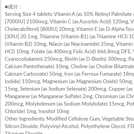
■成分：
Serving Size 4 tablets: Vitamin A (as 50% Retinyl Palmitat
[7000IU] 2100mcg, Vitamin C (as Ascorbic Acid) 120mg, V
Cholecalciferol) [800IU] 20mcg, Vitamin E (as D-Alpha Toc
[30IU] 20.1mg, Thiamine (Vitamin B1) (as Thiamine HCI) 1
(Vitamin B2) 10mg, Niacin (as Niacinamide) 25mg, Vitamin 
HCI) 10mg, Folate (as 400mcg Folic Acid) 666.8mcg DFE, 
Cyanocobalamin) 250mcg, Biotin (as D-Biotin) 300mcg, Pan
Calcium Pantothenate) 10mg, Choline (as Choline Bitartrat
Calcium Carbonate) 50mg, Iron (as Ferrous Fumarate) 18mg
Iodide) 150mcg, Magnesium (as Magnesium Oxide) 50mg, Zi
15mg, Selenium (as Sodium Selenate) 200mcg, Copper (as 
Manganese (as Manganese Sulfate) 2mg, Chromium (as Chr
200mcg, Molybdenum (as Sodium Molybdate) 15mcg, Pota
Chloride) 1mg, Inositol 10mg
Other Ingredients: Modified Cellulose Gum, Vegetable Stea
Silicon Dioxide, Polyvinyl Alcohol, Polyethylene Glycol, FD
Titanium Dioxide.