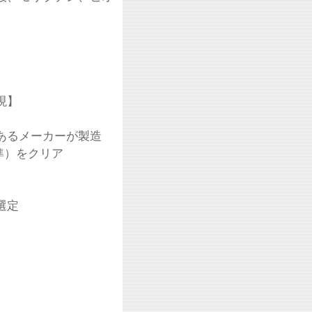
現】
あるメーカーが製造
準）をクリア
選定