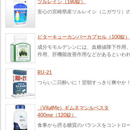
ツルレイシ（180錠）
安心の宮崎県産ツルレイシ（ニガウリ）
ビターキューカンバーカプセル（100錠）
成分モモルデシンには、血糖値降下作用
作用、肝機能改善作用などがあるといわ
RU-21
つらい二日酔いに！翌朝すっきり爽やか
（VitalMe）ギムネマシルベスタ
400mg（120錠）
食事から摂る糖質のバランスをコントロ