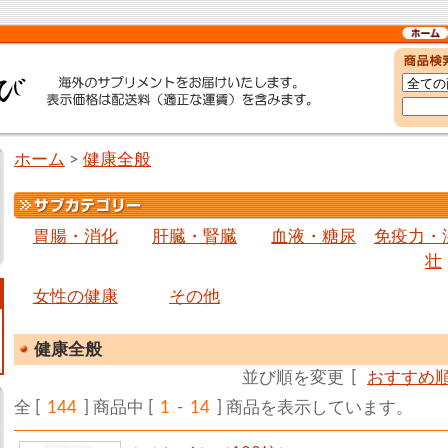
ホーム
>
健康全般
胃腸・消化
肝臓・腎臓
血液・糖尿
免疫力・
壮
女性の健康
その他
健康全般
並び順を変更
[
おすすめ
全 [
144
] 商品中 [
1
-
14
] 商品を表示しています。