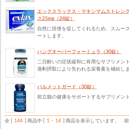
エックスラックス・マキシマムストレン
ス25mg（24錠）
自然に排便を促してくれるため、スムー
ートします。
ハングオーバーフォーミュラ（30錠）
二日酔いの症状緩和に有用なサプリメン
過剰摂取により失われる栄養素を補給し
パルメットガード（30錠）
前立腺の健康をサポートするサプリメン
全 [
144
] 商品中 [
1
-
14
] 商品を表示しています。
前