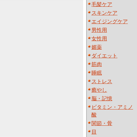
毛髪ケア
スキンケア
エイジングケア
男性用
女性用
媚薬
ダイエット
筋肉
睡眠
ストレス
癒やし
脳・記憶
ビタミン・アミノ
酸
関節・骨
目