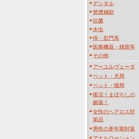
デンタル
禁煙補助
抗菌
水虫
痔・肛門系
医療機器・雑貨等
その他
アーユルヴェーダ
ペット・犬用
ペット・猫用
復活！まぼろしの
媚薬！
女性のヘアロス対
策品
男性の更年期対策
アナルローション