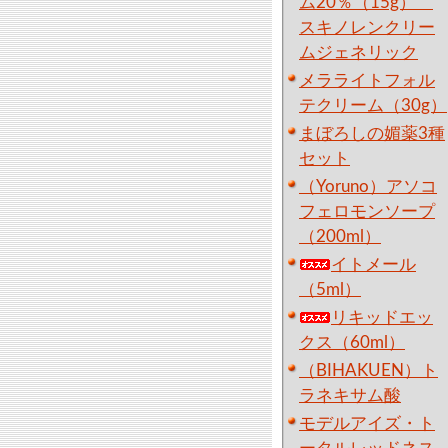
ム20％（15g）
スキノレンクリー
ムジェネリック
メラライトフォル
テクリーム（30g）
まぼろしの媚薬3種
セット
（Yoruno）アソコ
フェロモンソープ
（200ml）
イトメール
（5ml）
リキッドエッ
クス（60ml）
（BIHAKUEN）ト
ラネキサム酸
モデルアイズ・ト