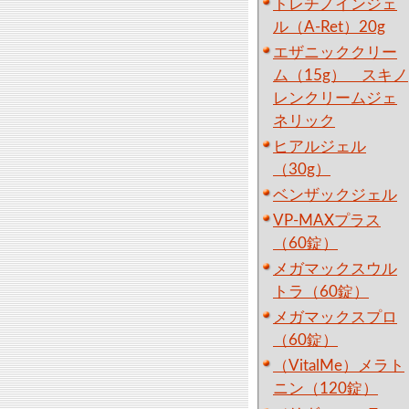
トレチノインジェ
ル（A-Ret）20g
エザニッククリー
ム（15g） スキノ
レンクリームジェ
ネリック
ヒアルジェル
（30g）
ベンザックジェル
VP-MAXプラス
（60錠）
メガマックスウル
トラ（60錠）
メガマックスプロ
（60錠）
（VitalMe）メラト
ニン（120錠）