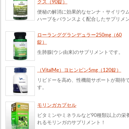
クス（90錠）
便秘の解消に効果的なセンナ・サイリウム
ハーブをバランスよく配合したサプリメ
ローランググランデュラー250mg（60
錠）
生肺腺(ウシ由来)のサプリメントです。
（VitalMe）ヨヒンビン5mg（120錠）
リビドーを高め、性機能サポートが期待
す。
モリンガカプセル
ビタミンやミネラルなど90種類以上の栄
れるモリンガのサプリメント！