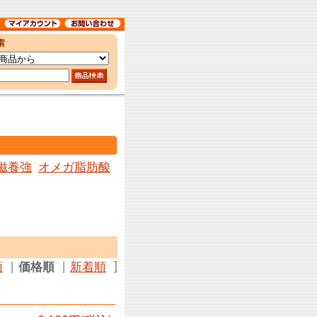
滋養強
オメガ脂肪酸
順
|
価格順
|
新着順
]